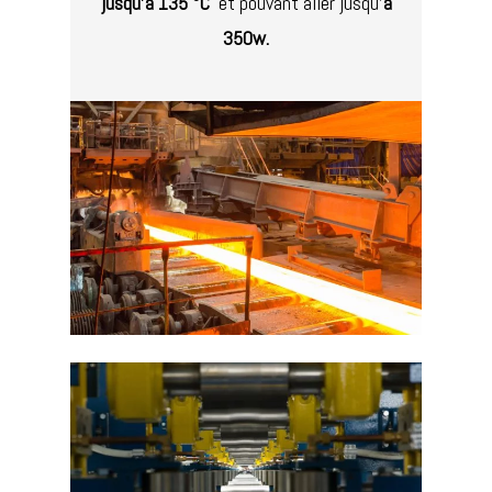
jusqu’à 135 °C
et pouvant aller jusqu’
à
350w.