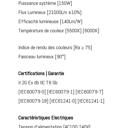
Puissance système [150W]
Flux Lumineux [21000Lm ±10%]
Efficacité lumineuse [140Lm/W]
Température de couleur [5500K] [6000K]
Indice de rendu des couleurs [Ra ≥ 75]
Faisceau lumineux [90°]
Certifications | Garantie
II 2G Ex db IIC T6 Gb
[IEC60079-0] [IEC60079-1] [IEC60079-7]
[IEC60079-18] [IEC61241-0] [IEC61241-1]
Caractéristiques Electriques
Tension d’alimentation [AC100-240V]