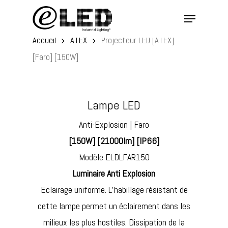
Skip
Menu
to
main
Accueil
ATEX
Projecteur LED [ATEX]
content
[Faro] [150W]
Lampe LED
Anti-Explosion | Faro
[150W] [21000lm] [IP66]
Modèle ELDLFAR150
Luminaire Anti Explosion
Eclairage uniforme. L’habillage résistant de
cette lampe permet un éclairement dans les
milieux les plus hostiles. Dissipation de la