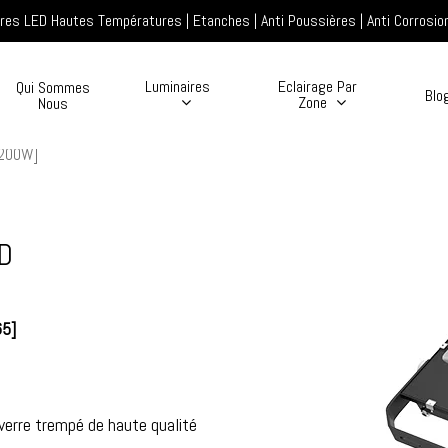
res LED Hautes Températures | Etanches | Anti Poussières | Anti Corrosio
Luminaires
Eclairage Par
Qui Sommes
Blo
Zone
Nous
[200W]
ED
65]
verre trempé de haute qualité