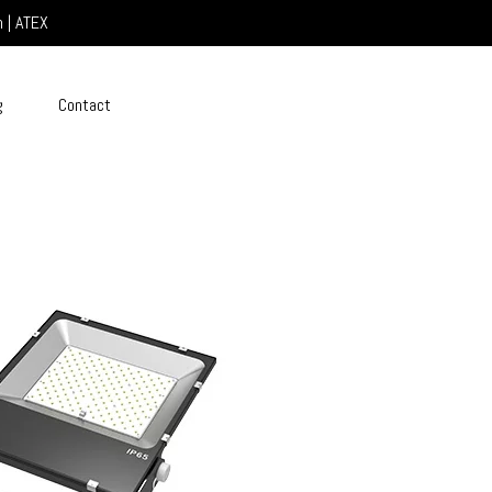
n | ATEX
g
Contact