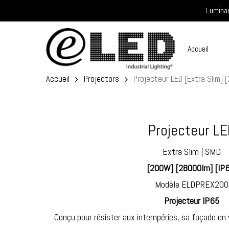
Skip
Luminai
to
main
Accueil
content
Accueil
Projectors
Projecteur LED [Extra Slim] 
Projecteur L
Extra Slim | SMD
[200W] [28000lm] [IP
Modèle ELDPREX200
Projecteur IP65
Conçu pour résister aux intempéries, sa façade en 