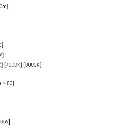
20m]
%]
W]
K] [4000K] [6000K]
a ≥ 80]
265V]