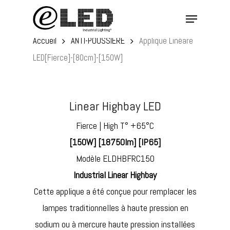
Skip
Menu
to
main
Accueil
ANTI-POUSSIÈRE
Applique Linéare
content
LED[Fierce]-[80cm]-[150W]
Linear Highbay LED
Fierce | High T° +65°C
[150W] [18750lm] [IP65]
Modèle ELDHBFRC150
Industrial Linear Highbay
Cette applique a été conçue pour remplacer les
lampes traditionnelles à haute pression en
sodium ou à mercure haute pression installées