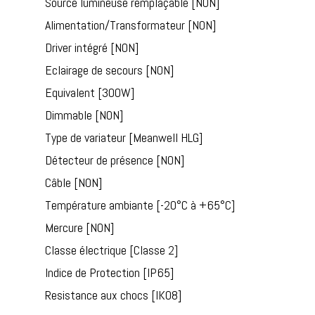
Source lumineuse remplaçable [NON]
Alimentation/Transformateur [NON]
Driver intégré [NON]
Eclairage de secours [NON]
Equivalent [300W]
Dimmable [NON]
Type de variateur [Meanwell HLG]
Détecteur de présence [NON]
Câble [NON]
Température ambiante [-20°C à +65°C]
Mercure [NON]
Classe électrique [Classe 2]
Indice de Protection [IP65]
Resistance aux chocs [IK08]