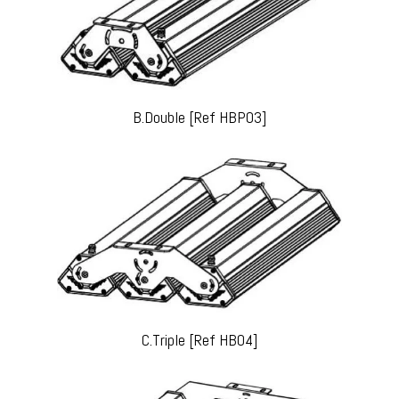
B.Double [Ref HBP03]
C.Triple [Ref HB04]