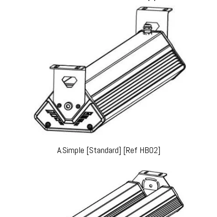
A.Simple [Standard] [Ref HB02]