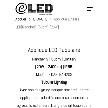
Skip
Menu
to
main
Accueil
ÉTANCHE
Applique Linéare
content
LED[Rancher]-[60cm]-[20W]
Applique LED Tubulaire
Rancher S | 60cm | Battery
[20W] [2400lm] [IP68]
Modèle EDAPLRAN20S
Tubular Lighting
Avec son design cylindrique renforcé, cette
applique est adaptée aux environnements
agressifs extérieurs. L’angle de diffusion de la